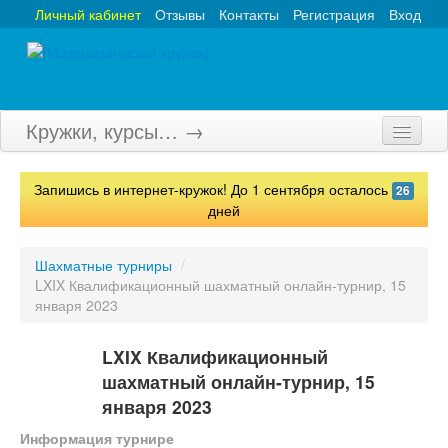
Личный кабинет
Отзывы
Контакты
Регистрация
Вход
Кружки, курсы… →
Главная
Запишись в интернет-кружок! До 1 сентября осталось
26
Кружки
дней
Курсы
Шахматные турниры
/
LXIX Квалификационный шахматный онлайн-турнир, 15
Олимпиады
января 2023
Турниры
LXIX Квалификационный
Конкурсы
шахматный онлайн-турнир, 15
января 2023
Вебинары
Информация турнире