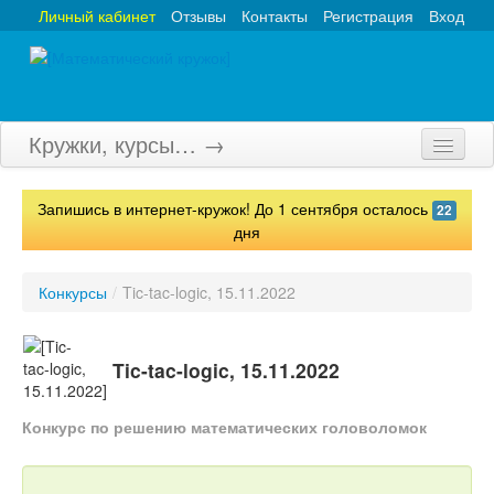
Личный кабинет
Отзывы
Контакты
Регистрация
Вход
Кружки, курсы… →
Главная
Запишись в интернет-кружок! До 1 сентября осталось
22
Кружки
дня
Курсы
Конкурсы
/
Tic-tac-logic, 15.11.2022
Олимпиады
Турниры
Tic-tac-logic, 15.11.2022
Конкурсы
Конкурс по решению математических головоломок
Вебинары