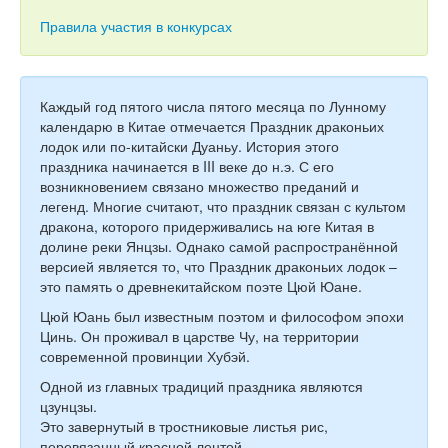
Тесты
Правила участия в конкурсах
Книги
Игры
Каждый год пятого числа пятого месяца по Лунному
Учитель
календарю в Китае отмечается Праздник драконьих
лодок или по-китайски Дуаньу. История этого
праздника начинается в III веке до н.э. С его
возникновением связано множество преданий и
легенд. Многие считают, что праздник связан с культом
дракона, которого придерживались на юге Китая в
долине реки Янцзы. Однако самой распространённой
версией является то, что Праздник драконьих лодок –
это память о древнекитайском поэте Цюй Юане.
Цюй Юань был известным поэтом и философом эпохи
Цинь. Он проживал в царстве Чу, на территории
современной провинции Хубэй.
Одной из главных традиций праздника являются
цзунцзы.
Это завернутый в тростниковые листья рис,
перевязанный красной лентой.