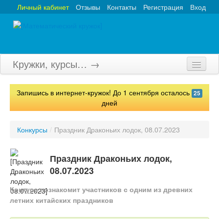
Личный кабинет
Отзывы
Контакты
Регистрация
Вход
Кружки, курсы… →
Главная
Запишись в интернет-кружок! До 1 сентября осталось
25
Кружки
дней
Курсы
Конкурсы
/
Праздник Драконьих лодок, 08.07.2023
Олимпиады
Праздник Драконьих лодок,
Турниры
08.07.2023
Конкурсы
Конкурс познакомит участников с одним из древних
летних китайских праздников
Вебинары