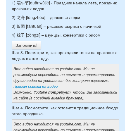
1) 端午节[duānwǔjié] - Праздник начала лета, праздник
драконьих лодок
2) 龙舟 [lóngzhōu] – драконьи лодки
3) 饭团 [fàntuán] – рисовые шарики с начинкой
4) 粽子 [zòngzi] – цзунцзы, конвертики с рисом
Запомнить!
Шаг 3. Посмотрите, как проходили гонки на драконьих
лодках в этом году.
Это видео находится на youtube.com. Мы не
рекомендуем переходить по ссылкам и просматривать
другие видео на youtube.com без контроля взрослых.
Прямая ссылка на видео.
Возможно, Youtube
потребует
, чтобы Вы залогинились
на сайт (в соседней вкладке браузера).
Шаг 4. Посмотрите, как готовится традиционное блюдо
этого праздника.
Это видео находится на youtube.com. Мы не
рекомендуем переходить по ссылкам и просматривать