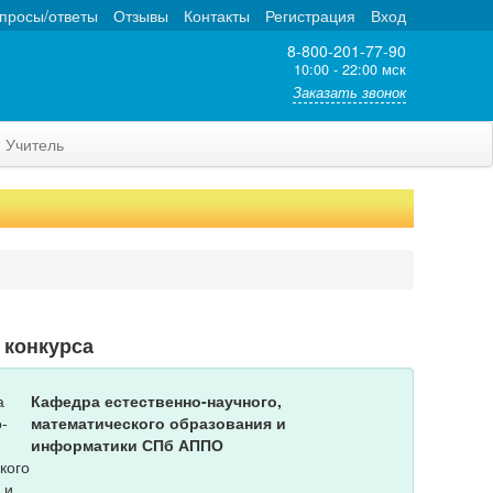
просы/ответы
Отзывы
Контакты
Регистрация
Вход
8-800-201-77-90
10:00 - 22:00 мск
Заказать звонок
Учитель
 конкурса
Кафедра естественно-научного,
математического образования и
информатики СПб АППО