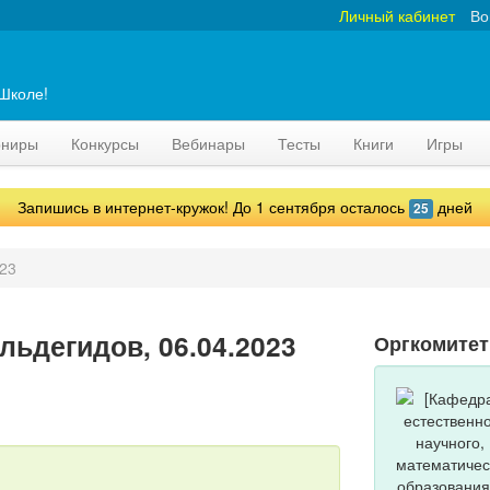
Личный кабинет
Во
аШколе!
рниры
Конкурсы
Вебинары
Тесты
Книги
Игры
Запишись в интернет-кружок! До 1 сентября осталось
дней
25
023
льдегидов, 06.04.2023
Оргкомитет