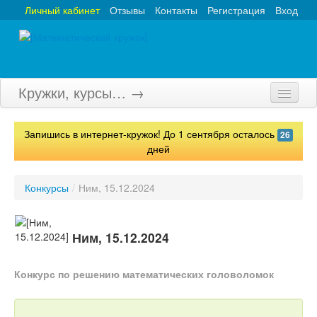
Личный кабинет
Отзывы
Контакты
Регистрация
Вход
Кружки, курсы… →
Главная
Запишись в интернет-кружок! До 1 сентября осталось
26
Кружки
дней
Курсы
Конкурсы
/
Ним, 15.12.2024
Олимпиады
Турниры
Ним, 15.12.2024
Конкурсы
Конкурс по решению математических головоломок
Вебинары