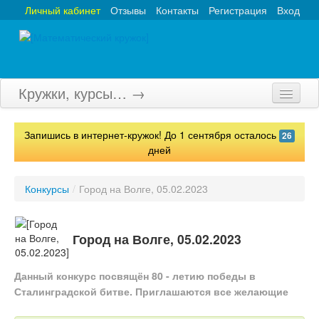
Личный кабинет
Отзывы
Контакты
Регистрация
Вход
Кружки, курсы… →
Главная
Запишись в интернет-кружок! До 1 сентября осталось
26
Кружки
дней
Курсы
Конкурсы
/
Город на Волге, 05.02.2023
Олимпиады
Турниры
Город на Волге, 05.02.2023
Конкурсы
Данный конкурс посвящён 80 - летию победы в
Сталинградской битве. Приглашаются все желающие
Вебинары