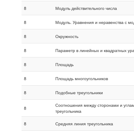
8
Модуль действительного числа
8
Модуль. Уравнения и неравенства с м
8
Окружность
8
Параметр в линейных и квадратных ур
8
Площадь
8
Площадь многоугольников
8
Подобные треугольники
Соотношения между сторонами и угла
8
треугольника
8
Средняя линия треугольника