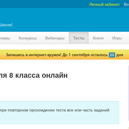
Личный кабинет
Во
аШколе!
рниры
Конкурсы
Вебинары
Тесты
Книги
Игры
Запишись в интернет-кружок! До 1 сентября осталось
дня
23
ля 8 класса онлайн
 при повторном прохождении теста все или часть заданий