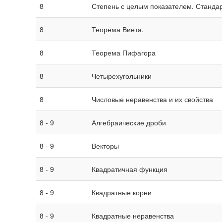
8
Степень с целым показателем. Стандар
8
Теорема Виета.
8
Теорема Пифагора
8
Четырехугольники
8
Числовые неравенства и их свойства
8 - 9
Алгебраические дроби
8 - 9
Векторы
8 - 9
Квадратичная функция
8 - 9
Квадратные корни
8 - 9
Квадратные неравенства