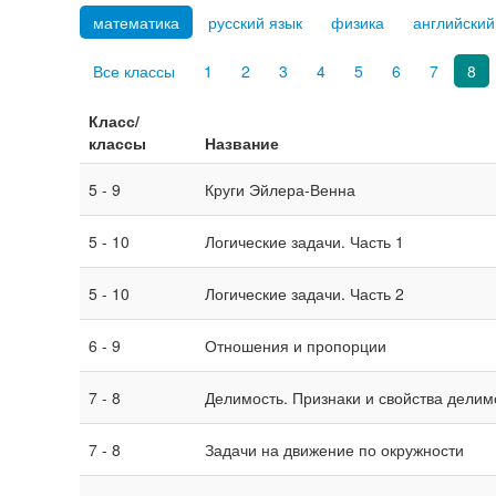
математика
русский язык
физика
английский
Все классы
1
2
3
4
5
6
7
8
Класс/
классы
Название
5 - 9
Круги Эйлера-Венна
5 - 10
Логические задачи. Часть 1
5 - 10
Логические задачи. Часть 2
6 - 9
Отношения и пропорции
7 - 8
Делимость. Признаки и свойства делим
7 - 8
Задачи на движение по окружности