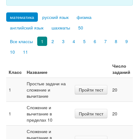
Тесты
Книги
математика
русский язык
физика
Игры
английский язык
шахматы
50
Учитель
Все классы
1
2
3
4
5
6
7
8
9
10
11
Число
Класс
Название
заданий
Простые задачи на
1
сложение и
Пройти тест
20
вычитание
Сложение и
1
вычитание в
Пройти тест
20
пределах 10
Сложение и
вычитание в