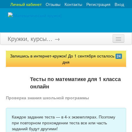
Личный кабинет
Отзывы
Контакты
Регистрация
Вход
Кружки, курсы… →
Главная
Запишись в интернет-кружок! До 1 сентября осталось
24
Кружки
дня
Курсы
Тесты по математике для 1 класса
Олимпиады
онлайн
Турниры
Проверка знания школьной программы
Конкурсы
Каждое задание теста — в 4-х экземплярах. Поэтому
Вебинары
при повторном прохождении теста все или часть
заданий будут другими!