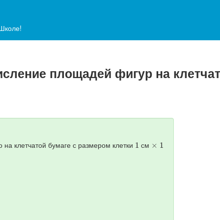
аШколе!
числение площадей фигур на клетча
1
×
1
о на клетчатой бумаге с размером клетки
см