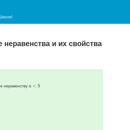
аШколе!
е неравенства и их свойства
a
<
5
ее неравенству