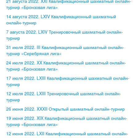
21 августа 2022. XXI Квалификационный шахматный онлайн-
турнир «Бронзовая лига»
14 августа 2022. LXIV Квалификационный шахматный
онлайн-турнир
7 августа 2022. LXIV Тренировочный шахматный онлайн-
турнир
31 июля 2022. III Квалификационный шахматный онлайн-
турнир «Серебряная лига»
24 июля 2022. XX Квалификационный шахматный онлайн-
турнир «Бронзовая лига»
17 июля 2022. LXIII Квалификационный шахматный онлайн-
турнир
12 июля 2022. LXIII Тренировочный шахматный онлайн-
турнир
26 июня 2022. XXXII Открытый шахматный онлайн-турнир
19 июня 2022. XIX Квалификационный шахматный онлайн-
турнир «Бронзовая лига»
12 июня 2022. LXII Квалификационный шахматный онлайн-