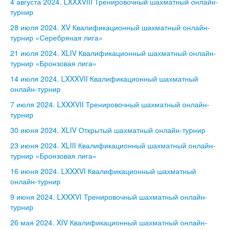
4 августа 2024. LXXXVIII Тренировочный шахматный онлайн-
турнир
28 июля 2024. XV Квалификационный шахматный онлайн-
турнир «Серебряная лига»
21 июля 2024. XLIV Квалификационный шахматный онлайн-
турнир «Бронзовая лига»
14 июля 2024. LXXXVII Квалификационный шахматный
онлайн-турнир
7 июля 2024. LXXXVII Тренировочный шахматный онлайн-
турнир
30 июня 2024. XLIV Открытый шахматный онлайн-турнир
23 июня 2024. XLIII Квалификационный шахматный онлайн-
турнир «Бронзовая лига»
16 июня 2024. LXXXVI Квалификационный шахматный
онлайн-турнир
9 июня 2024. LXXXVI Тренировочный шахматный онлайн-
турнир
26 мая 2024. XIV Квалификационный шахматный онлайн-