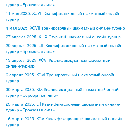
турнир «Бронзовая лига»
11 мая 2025. XCVII Квалификационный шахматный онлайн-
турнир
4 мая 2025. XCVII Тренировочный шахматный онлайн-турнир
27 апреля 2025. XLIX Открытый шахматный онлайн-турнир
20 апреля 2025. LIII Квалификационный шахматный онлайн-
турнир «Бронзовая лига»
13 апреля 2025. XCVI Квалификационный шахматный
онлайн-турнир
6 апреля 2025. XCVI Тренировочный шахматный онлайн-
турнир
30 марта 2025. XIX Квалификационный шахматный онлайн-
турнир «Серебряная лига»
23 марта 2025. LII Квалификационный шахматный онлайн-
турнир «Бронзовая лига»
16 марта 2025. XCV Квалификационный шахматный онлайн-
турнир