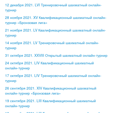
12 декабря 2021. LVI Тренировочный шахматный онлайн-
турнир
28 ноября 2021. XV Квалификационный шахматный онлайн-
турнир «Бронзовая лига»
21 ноября 2021. LV Квалификационный шахматный онлайн-
турнир
14 ноября 2021. LV Тренировочный шахматный онлайн-
турнир
31 октября 2021. XXVIII Открытый шахматный онлайн-турнир
24 октября 2021. LIV Квалификационный шахматный
онлайн-турнир
17 октября 2021. LIV Тренировочный шахматный онлайн-
турнир
26 сентября 2021. XIV Квалификационный шахматный
онлайн-турнир «Бронзовая лига»
19 сентября 2021. LIII Квалификационный шахматный
онлайн-турнир