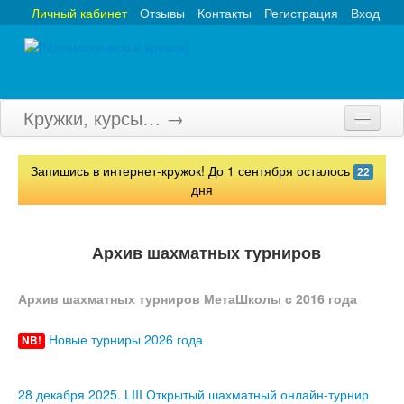
Личный кабинет
Отзывы
Контакты
Регистрация
Вход
Кружки, курсы… →
Главная
Запишись в интернет-кружок! До 1 сентября осталось
22
Кружки
дня
Курсы
Архив шахматных турниров
Олимпиады
Турниры
Архив шахматных турниров МетаШколы с 2016 года
Конкурсы
Новые турниры 2026 года
NB!
Вебинары
28 декабря 2025. LIII Открытый шахматный онлайн-турнир