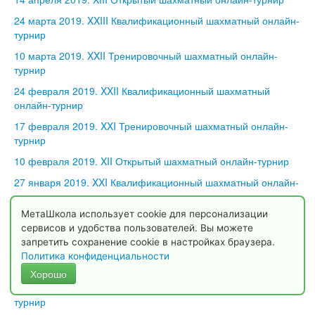
24 марта 2019. XXIII Квалификационный шахматный онлайн-
турнир
10 марта 2019. XXII Тренировочный шахматный онлайн-
турнир
24 февраля 2019. XXII Квалификационный шахматный
онлайн-турнир
17 февраля 2019. XXI Тренировочный шахматный онлайн-
турнир
10 февраля 2019. XII Открытый шахматный онлайн-турнир
27 января 2019. XXI Квалификационный шахматный онлайн-
турнир
МетаШкола использует cookie для персонализации
20 января 2019. XX Тренировочный шахматный онлайн-
сервисов и удобства пользователей. Вы можете
турнир
запретить сохранение cookie в настройках браузера.
16 декабря 2018. XX Квалификационный шахматный онлайн-
Политика конфиденциальности
турнир
Хорошо
9 декабря 2018. XIX Тренировочный шахматный онлайн-
турнир