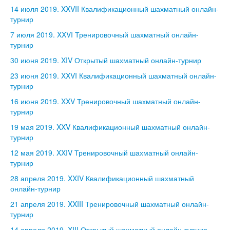
14 июля 2019. XXVII Квалификационный шахматный онлайн-
турнир
7 июля 2019. XXVI Тренировочный шахматный онлайн-
турнир
30 июня 2019. XIV Открытый шахматный онлайн-турнир
23 июня 2019. XXVI Квалификационный шахматный онлайн-
турнир
16 июня 2019. XXV Тренировочный шахматный онлайн-
турнир
19 мая 2019. XXV Квалификационный шахматный онлайн-
турнир
12 мая 2019. XXIV Тренировочный шахматный онлайн-
турнир
28 апреля 2019. XXIV Квалификационный шахматный
онлайн-турнир
21 апреля 2019. XXIII Тренировочный шахматный онлайн-
турнир
14 апреля 2019. XIII Открытый шахматный онлайн-турнир