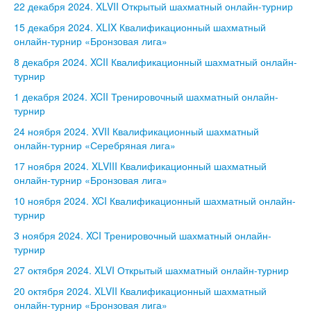
22 декабря 2024. XLVII Открытый шахматный онлайн-турнир
15 декабря 2024. XLIX Квалификационный шахматный
онлайн-турнир «Бронзовая лига»
8 декабря 2024. XCII Квалификационный шахматный онлайн-
турнир
1 декабря 2024. XCII Тренировочный шахматный онлайн-
турнир
24 ноября 2024. XVII Квалификационный шахматный
онлайн-турнир «Серебряная лига»
17 ноября 2024. XLVIII Квалификационный шахматный
онлайн-турнир «Бронзовая лига»
10 ноября 2024. XCI Квалификационный шахматный онлайн-
турнир
3 ноября 2024. XCI Тренировочный шахматный онлайн-
турнир
27 октября 2024. XLVI Открытый шахматный онлайн-турнир
20 октября 2024. XLVII Квалификационный шахматный
онлайн-турнир «Бронзовая лига»