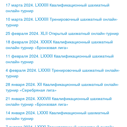
17 марта 2024. LXXXIII Квалификационный шахматный
онлайн-турнир
10 марта 2024. LXXXIII Тренировочный шахматный онлайн-
турнир
25 февраля 2024. XLII Открытый шахматный онлайн-турнир
18 февраля 2024. XXXIX Квалификационный шахматный
онлайн-турнир «Бронзовая лига»
11 февраля 2024. LXXXII Квалификационный шахматный
онлайн-турнир
4 февраля 2024. LXXXII Тренировочный шахматный онлайн-
турнир
28 января 2024. XII Квалификационный шахматный онлайн-
турнир «Серебряная лига»
21 января 2024. XXXVIII Квалификационный шахматный
онлайн-турнир «Бронзовая лига»
14 января 2024. LXXXI Квалификационный шахматный
онлайн-турнир
7 января 2024. LXXXI Тренировочный шахматный онлайн-