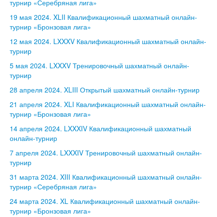
турнир «Серебряная лига»
19 мая 2024. XLII Квалификационный шахматный онлайн-
турнир «Бронзовая лига»
12 мая 2024. LXXXV Квалификационный шахматный онлайн-
турнир
5 мая 2024. LXXXV Тренировочный шахматный онлайн-
турнир
28 апреля 2024. XLIII Открытый шахматный онлайн-турнир
21 апреля 2024. XLI Квалификационный шахматный онлайн-
турнир «Бронзовая лига»
14 апреля 2024. LXXXIV Квалификационный шахматный
онлайн-турнир
7 апреля 2024. LXXXIV Тренировочный шахматный онлайн-
турнир
31 марта 2024. XIII Квалификационный шахматный онлайн-
турнир «Серебряная лига»
24 марта 2024. XL Квалификационный шахматный онлайн-
турнир «Бронзовая лига»