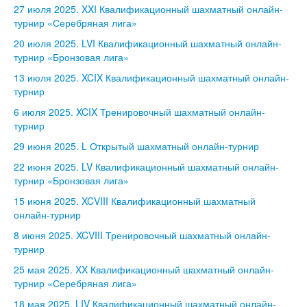
27 июля 2025. XXI Квалификационный шахматный онлайн-
турнир «Серебряная лига»
20 июля 2025. LVI Квалификационный шахматный онлайн-
турнир «Бронзовая лига»
13 июля 2025. XCIX Квалификационный шахматный онлайн-
турнир
6 июля 2025. XCIX Тренировочный шахматный онлайн-
турнир
29 июня 2025. L Открытый шахматный онлайн-турнир
22 июня 2025. LV Квалификационный шахматный онлайн-
турнир «Бронзовая лига»
15 июня 2025. XCVIII Квалификационный шахматный
онлайн-турнир
8 июня 2025. XCVIII Тренировочный шахматный онлайн-
турнир
25 мая 2025. XX Квалификационный шахматный онлайн-
турнир «Серебряная лига»
18 мая 2025. LIV Квалификационный шахматный онлайн-