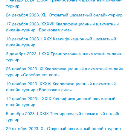
турнир
24 декабря 2023. XLI Открытый шахматный онлайн-турнир
17 декабря 2023. XXXVII Квалификационный шахматный
онлайн-турнир «Бронзовая лига»
10 декабря 2023. LXXX Квалификационный шахматный
онлайн-турнир
3 декабря 2023. LXXX Тренировочный шахматный онлайн-
турнир
26 ноября 2023. XI Квалификационный шахматный онлайн-
турнир «Серебряная лига»
19 ноября 2023. XXXVI Квалификационный шахматный
онлайн-турнир «Бронзовая лига»
12 ноября 2023. LXXIX Квалификационный шахматный
онлайн-турнир
5 ноября 2023. LXXIX Тренировочный шахматный онлайн-
турнир
29 октября 2023. XL Открытый шахматный онлайн-турнир