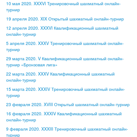
10 мая 2020. XXXVI Тренировочный шахматный онлайн-
турнир
19 апреля 2020. XIX Открытый шахматный онлайн-турнир
12 апреля 2020. XXXVI Квалификационный шахматный
онлайн-турнир
5 апреля 2020. XXXV Тренировочный шахматный онлайн-
турнир
29 марта 2020. V Квалификационный шахматный онлайн-
турнир «Бронзовая лига»
22 марта 2020. XXXV Квалификационный шахматный
онлайн-турнир
15 марта 2020. XXXIV Тренировочный шахматный онлайн-
турнир
23 февраля 2020. XVIII Открытый шахматный онлайн-турнир
16 февраля 2020. XXXIV Квалификационный шахматный
онлайн-турнир
9 февраля 2020. XXXIII Тренировочный шахматный онлайн-
турнир