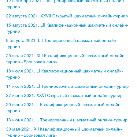
12 сентября 2021. LIII Тренировочный шахматный онлайн-
турнир
22 августа 2021. XXVII Открытый шахматный онлайн-турнир
15 августа 2021. LII Квалификационный шахматный онлайн-
турнир
8 августа 2021. LII Тренировочный шахматный онлайн-
турнир
25 июля 2021. XIII Квалификационный шахматный онлайн-
турнир «Бронзовая лига»
18 июля 2021. LI Квалификационный шахматный онлайн-
турнир
11 июля 2021. LI Тренировочный шахматный онлайн-турнир
27 июня 2021. XXVI Открытый шахматный онлайн-турнир
20 июня 2021. L Квалификационный шахматный онлайн-
турнир
13 июня 2021. L Тренировочный шахматный онлайн-турнир
30 мая 2021. XII Квалификационный шахматный онлайн-
турнир «Бронзовая лига»