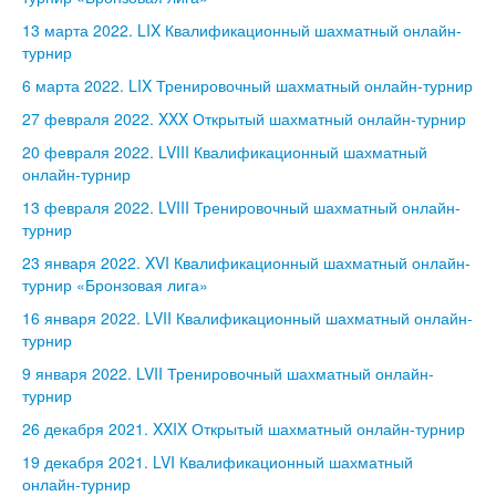
13 марта 2022. LIX Квалификационный шахматный онлайн-
турнир
6 марта 2022. LIX Тренировочный шахматный онлайн-турнир
27 февраля 2022. XXX Открытый шахматный онлайн-турнир
20 февраля 2022. LVIII Квалификационный шахматный
онлайн-турнир
13 февраля 2022. LVIII Тренировочный шахматный онлайн-
турнир
23 января 2022. XVI Квалификационный шахматный онлайн-
турнир «Бронзовая лига»
16 января 2022. LVII Квалификационный шахматный онлайн-
турнир
9 января 2022. LVII Тренировочный шахматный онлайн-
турнир
26 декабря 2021. XXIX Открытый шахматный онлайн-турнир
19 декабря 2021. LVI Квалификационный шахматный
онлайн-турнир