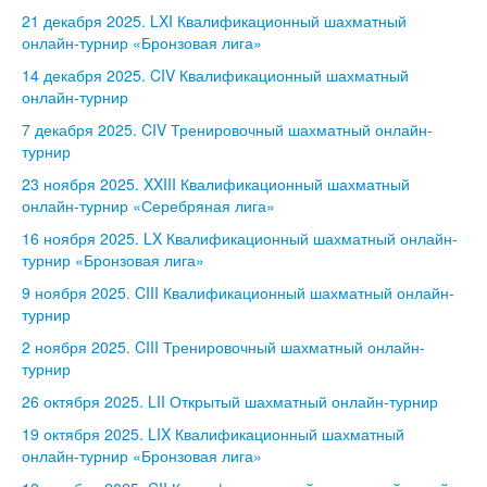
Тесты
21 декабря 2025. LXI Квалификационный шахматный
онлайн-турнир «Бронзовая лига»
Книги
14 декабря 2025. CIV Квалификационный шахматный
Игры
онлайн-турнир
7 декабря 2025. CIV Тренировочный шахматный онлайн-
Учитель
турнир
23 ноября 2025. XXIII Квалификационный шахматный
онлайн-турнир «Серебряная лига»
16 ноября 2025. LX Квалификационный шахматный онлайн-
турнир «Бронзовая лига»
9 ноября 2025. CIII Квалификационный шахматный онлайн-
турнир
2 ноября 2025. CIII Тренировочный шахматный онлайн-
турнир
26 октября 2025. LII Открытый шахматный онлайн-турнир
19 октября 2025. LIX Квалификационный шахматный
онлайн-турнир «Бронзовая лига»