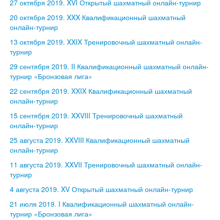
27 октября 2019. XVI Открытый шахматный онлайн-турнир
20 октября 2019. XXX Квалификационный шахматный
онлайн-турнир
13 октября 2019. XXIX Тренировочный шахматный онлайн-
турнир
29 сентября 2019. II Квалификационный шахматный онлайн-
турнир «Бронзовая лига»
22 сентября 2019. XXIX Квалификационный шахматный
онлайн-турнир
15 сентября 2019. XXVIII Тренировочный шахматный
онлайн-турнир
25 августа 2019. XXVIII Квалификационный шахматный
онлайн-турнир
11 августа 2019. XXVII Тренировочный шахматный онлайн-
турнир
4 августа 2019. XV Открытый шахматный онлайн-турнир
21 июля 2019. I Квалификационный шахматный онлайн-
турнир «Бронзовая лига»