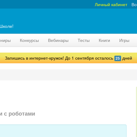
Личный кабинет
Во
аШколе!
рниры
Конкурсы
Вебинары
Тесты
Книги
Игры
Запишись в интернет-кружок! До 1 сентября осталось
дней
25
и с роботами