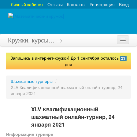
Личный кабинет
Отзывы
Контакты
Регистрация
Вход
Кружки, курсы… →
Главная
Запишись в интернет-кружок! До 1 сентября осталось
23
Кружки
дня
Курсы
Шахматные турниры
/
XLV Квалификационный шахматный онлайн-турнир, 24
Олимпиады
января 2021
Турниры
XLV Квалификационный
Конкурсы
шахматный онлайн-турнир, 24
января 2021
Вебинары
Информация турнире