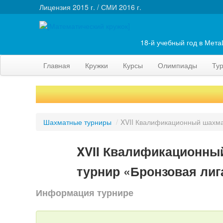
Лицензия 2015 г. / СМИ 2016 г.
18-й учебный год в Мет
Главная
Кружки
Курсы
Олимпиады
Ту
Шахматные турниры
/
XVII Квалификационный шахма
XVII Квалификационны
турнир «Бронзовая лига
Информация турнире