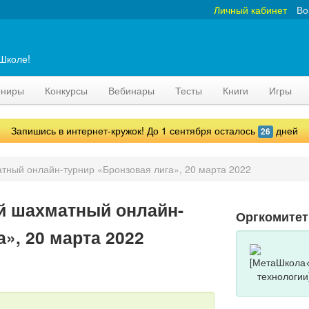
Личный кабинет
Во
аШколе!
рниры
Конкурсы
Вебинары
Тесты
Книги
Игры
Запишись в интернет-кружок! До 1 сентября осталось
дней
26
тный онлайн-турнир «Бронзовая лига», 20 марта 2022
й шахматный онлайн-
Оргкомитет
», 20 марта 2022