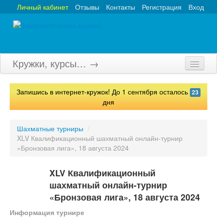
Личный кабинет
Отзывы
Контакты
Регистрация
Вход
Кружки, курсы… →
Главная
Запишись в интернет-кружок! До 1 сентября осталось
23
Кружки
дня
Курсы
Шахматные турниры
/
XLV Квалификационный шахматный онлайн-турнир
Олимпиады
«Бронзовая лига», 18 августа 2024
Турниры
XLV Квалификационный
Конкурсы
шахматный онлайн-турнир
«Бронзовая лига», 18 августа 2024
Вебинары
Информация турнире