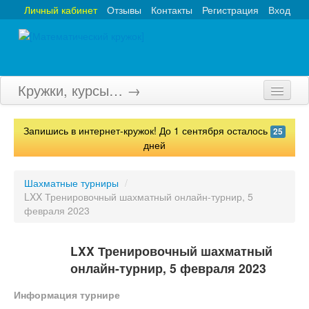
Личный кабинет
Отзывы
Контакты
Регистрация
Вход
Кружки, курсы… →
Главная
Запишись в интернет-кружок! До 1 сентября осталось
25
Кружки
дней
Курсы
Шахматные турниры
/
LXX Тренировочный шахматный онлайн-турнир, 5
Олимпиады
февраля 2023
Турниры
LXX Тренировочный шахматный
Конкурсы
онлайн-турнир, 5 февраля 2023
Вебинары
Информация турнире