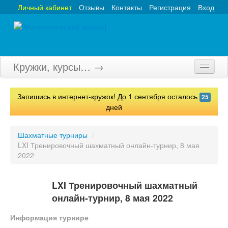
Личный кабинет
Отзывы
Контакты
Регистрация
Вход
Кружки, курсы… →
Главная
Запишись в интернет-кружок! До 1 сентября осталось
25
Кружки
дней
Курсы
Шахматные турниры
/
LXI Тренировочный шахматный онлайн-турнир, 8 мая
Олимпиады
2022
Турниры
LXI Тренировочный шахматный
Конкурсы
онлайн-турнир, 8 мая 2022
Вебинары
Информация турнире