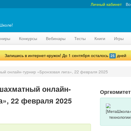
Личный кабинет
Во
аШколе!
рниры
Конкурсы
Вебинары
Тесты
Книги
Игры
Запишись в интернет-кружок! До 1 сентября осталось
дней
25
ый онлайн-турнир «Бронзовая лига», 22 февраля 2025
шахматный онлайн-
Оргкомитет
а», 22 февраля 2025