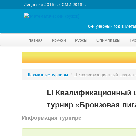
Лицензия 2015 г. / СМИ 2016 г.
18-й учебный год в Мет
Главная
Кружки
Курсы
Олимпиады
Ту
Шахматные турниры
/
LI Квалификационный шахматн
LI Квалификационный 
турнир «Бронзовая лиг
Информация турнире