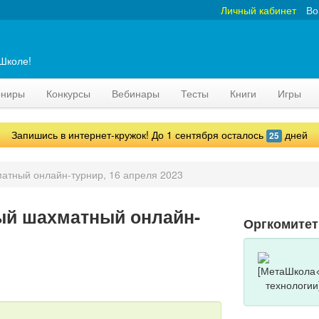
Личный кабинет
Во
аШколе!
рниры
Конкурсы
Вебинары
Тесты
Книги
Игры
Запишись в интернет-кружок! До 1 сентября осталось
дней
25
атный онлайн-турнир, 16 апреля 2023
ый шахматный онлайн-
Оргкомитет