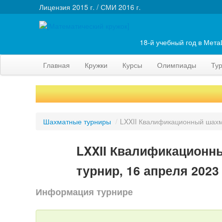
Лицензия 2015 г. / СМИ 2016 г.
18-й учебный год в Мет
Главная
Кружки
Курсы
Олимпиады
Ту
Шахматные турниры
/
LXXII Квалификационный шахм
LXXII Квалификационн
турнир, 16 апреля 2023
Информация турнире