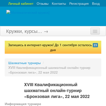
Личный кабинет
Отзывы
Контакты
Регистрация
Вход
Кружки, курсы… →
Главная
Запишись в интернет-кружок! До 1 сентября осталось
23
Кружки
дня
Курсы
Шахматные турниры
/
XVIII Квалификационный шахматный онлайн-турнир
Олимпиады
«Бронзовая лига», 22 мая 2022
Турниры
XVIII Квалификационный
Конкурсы
шахматный онлайн-турнир
«Бронзовая лига», 22 мая 2022
Вебинары
Информация турнире