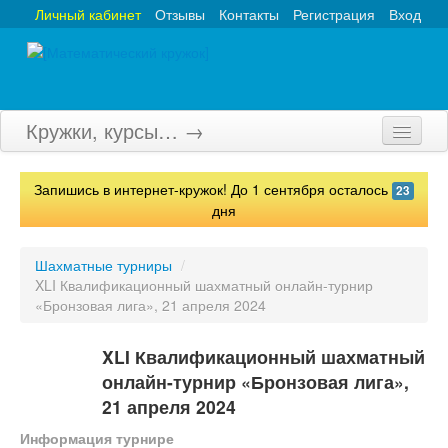
Личный кабинет
Отзывы
Контакты
Регистрация
Вход
Кружки, курсы… →
Главная
Запишись в интернет-кружок! До 1 сентября осталось
23
Кружки
дня
Курсы
Шахматные турниры
/
XLI Квалификационный шахматный онлайн-турнир
Олимпиады
«Бронзовая лига», 21 апреля 2024
Турниры
XLI Квалификационный шахматный
Конкурсы
онлайн-турнир «Бронзовая лига»,
21 апреля 2024
Вебинары
Информация турнире