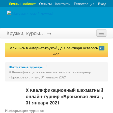
Личный кабинет
Отзывы
Контакты
Регистрация
Вход
Кружки, курсы… →
Главная
Запишись в интернет-кружок! До 1 сентября осталось
23
Кружки
дня
Курсы
Шахматные турниры
/
X Квалификационный шахматный онлайн-турнир
Олимпиады
«Бронзовая лига», 31 января 2021
Турниры
X Квалификационный шахматный
Конкурсы
онлайн-турнир «Бронзовая лига»,
31 января 2021
Вебинары
Информация турнире