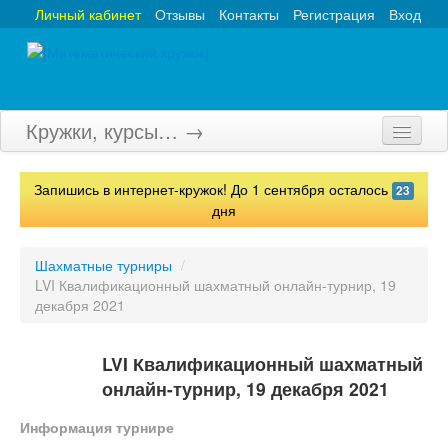
Личный кабинет
Отзывы
Контакты
Регистрация
Вход
Кружки, курсы… →
Главная
Запишись в интернет-кружок! До 1 сентября осталось
23
Кружки
дня
Курсы
Шахматные турниры
/
LVI Квалификационный шахматный онлайн-турнир, 19
Олимпиады
декабря 2021
Турниры
LVI Квалификационный шахматный
Конкурсы
онлайн-турнир, 19 декабря 2021
Вебинары
Информация турнире