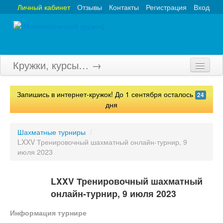
Личный кабинет
Отзывы
Контакты
Регистрация
Вход
Кружки, курсы… →
Главная
Запишись в интернет-кружок! До 1 сентября осталось
24
Кружки
дня
Курсы
Шахматные турниры
/
LXXV Тренировочный шахматный онлайн-турнир, 9
Олимпиады
июля 2023
Турниры
LXXV Тренировочный шахматный
Конкурсы
онлайн-турнир, 9 июля 2023
Вебинары
Информация турнире