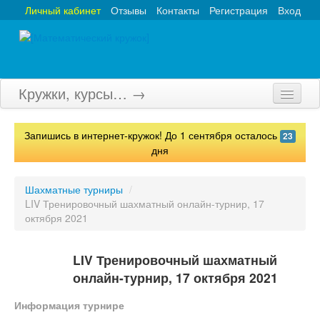
Личный кабинет
Отзывы
Контакты
Регистрация
Вход
Кружки, курсы… →
Главная
Запишись в интернет-кружок! До 1 сентября осталось
23
Кружки
дня
Курсы
Шахматные турниры
/
LIV Тренировочный шахматный онлайн-турнир, 17
Олимпиады
октября 2021
Турниры
LIV Тренировочный шахматный
Конкурсы
онлайн-турнир, 17 октября 2021
Вебинары
Информация турнире