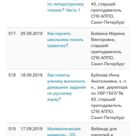
по литературному
43, старший
чтению? Часть 1
преподаватель
СПб АППО,
Санкт-Петербург
517
25.09.2019
Как научить
Бойкина Марина
школьника писать
Викторовна,
грамотно?
старший
преподаватель
СПб АППО,
Санкт-Петербург
518
18.09.2019
Как помочь
Бубнова Инна
ученику выполнить
Анатольевна, к. п.
домашнее задание
н., зам. директора
по русскому
по УВР ГБОУ №
языку?
43, старший
преподаватель
СПб АППО,
Санкт-Петербург
519
17.09.2019
Математические
Вебинар для
каникулы - 03-
учителей и