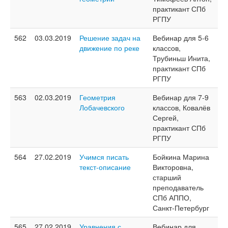
практикант СПб
РГПУ
562
03.03.2019
Решение задач на
Вебинар для 5-6
движение по реке
классов,
Трубиньш Инита,
практикант СПб
РГПУ
563
02.03.2019
Геометрия
Вебинар для 7-9
Лобачевского
классов, Ковалёв
Сергей,
практикант СПб
РГПУ
564
27.02.2019
Учимся писать
Бойкина Марина
текст-описание
Викторовна,
старший
преподаватель
СПб АППО,
Санкт-Петербург
565
27.02.2019
Уравнения с
Вебинар для