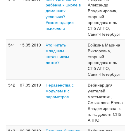
ребёнка к школе в
Александр
домашних
Владимирович,
условиях?
старший
Рекомендации
преподаватель
психолога
СПб АППО,
Санкт-Петербург
541
15.05.2019
Что читать
Бойкина Марина
младшим
Викторовна,
школьникам
старший
летом?
преподаватель
СПб АППО,
Санкт-Петербург
542
07.05.2019
Неравенства с
Вебинар для
модулем и с
учителей
параметром
математики,
Смыкалова Елена
Владимировна, к.
п. н., доцент СПб
АППО
543
06.05.2019
Принцип Дирихле
Вебинар для