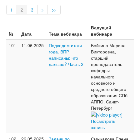
Тесты
1
2
3
>
>>
Книги
Игры
Ведущий
№
Дата
Тема вебинара
вебинара
Учитель
101
11.06.2025
Подведем итоги
Бойкина Марина
года. ВПР
Викторовна,
написаны: что
старший
дальше? Часть 2
преподаватель
кафедры
начального,
основного и
среднего общего
образования СПб
АППО, Санкт-
Петербург
Посмотреть
запись
102
26.05.2025
Задачи по
Смыкалова Елена