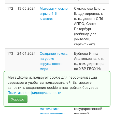
172
13.05.2024
Математические
Смыкалова Елена
игры в 4-6
Владимировна, к.
классах
п. н., доцент СПб
АППО, Санкт-
Петербург
(вебинар для
учителей,
сертификат)
173
24.04.2024
Создание текста
Бубнова Инна
на уроке
Анатольевна, к. п.
окружающего
н., зам. директора
мира
по УВР ГБОУ №
43, старший
МетаШкола использует cookie для персонализации
преподаватель
сервисов и удобства пользователей. Вы можете
СПб АППО, Санкт-
запретить сохранение cookie в настройках браузера.
Петербург
Политика конфиденциальности
174
17.04.2024
Базовый
Трушова Инна
Хорошо
ЕГЭ-2024 по
Ивановна, эксперт
математике:
государственной
многогранники
итоговой