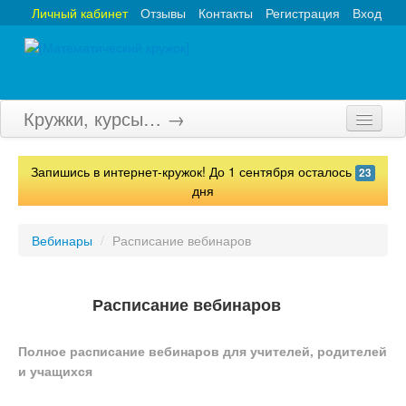
Личный кабинет
Отзывы
Контакты
Регистрация
Вход
Кружки, курсы… →
Главная
Запишись в интернет-кружок! До 1 сентября осталось
23
Кружки
дня
Курсы
Вебинары
/
Расписание вебинаров
Олимпиады
Турниры
Расписание вебинаров
Конкурсы
Полное расписание вебинаров для учителей, родителей
и учащихся
Вебинары