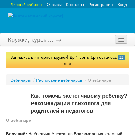
Личный кабинет
Отзывы
Контакты
Регистрация
Вход
Кружки, курсы… →
Главная
Запишись в интернет-кружок! До 1 сентября осталось
22
Кружки
дня
Курсы
Вебинары
/
Расписание вебинаров
/
О вебинаре
Олимпиады
Как помочь застенчивому ребёнку?
Турниры
Рекомендации психолога для
родителей и педагогов
Конкурсы
О вебинаре
Вебинары
Ведущий:
Небренчин Александр Владимирович, старший