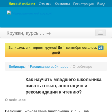
Личный кабинет
Отзывы
Контакты
Регистрация
Вход
Кружки, курсы… →
Главная
Запишись в интернет-кружок! До 1 сентября осталось
25
Кружки
дней
Курсы
Вебинары
/
Расписание вебинаров
/
О вебинаре
Олимпиады
Как научить младшего школьника
Турниры
писать отзыв, аннотацию и
рекомендации к чтению?
Конкурсы
О вебинаре
Вебинары
Ведущий:
Бубнова Инна Анатольевна, к. п. н., зам.