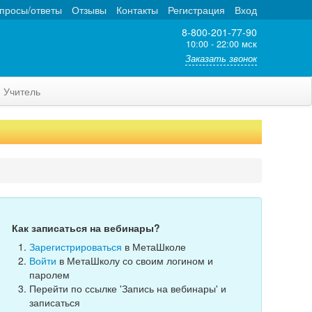
просы/ответы
Отзывы
Контакты
Регистрация
Вход
8-800-201-77-90
10:00 - 22:00 мск
Заказать звонок
Учитель
Как записаться на вебинары?
Зарегистрироваться
в МетаШколе
Войти
в МетаШколу со своим логином и
паролем
Перейти по ссылке 'Запись на вебинары' и
записаться