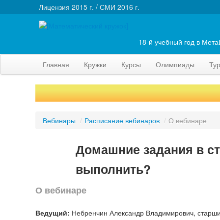
Лицензия 2015 г. / СМИ 2016 г.
18-й учебный год в Мет
Главная
Кружки
Курсы
Олимпиады
Ту
Вебинары
/
Расписание вебинаров
/
О вебинаре
Домашние задания в ст
выполнить?
О вебинаре
Ведущий:
Небренчин Александр Владимирович, старши