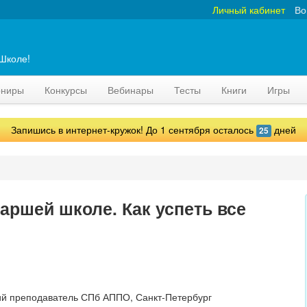
Личный кабинет
Во
аШколе!
рниры
Конкурсы
Вебинары
Тесты
Книги
Игры
Запишись в интернет-кружок! До 1 сентября осталось
дней
25
аршей школе. Как успеть все
й преподаватель СПб АППО, Санкт-Петербург