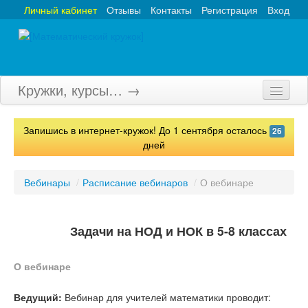
Личный кабинет
Отзывы
Контакты
Регистрация
Вход
Кружки, курсы… →
Главная
Запишись в интернет-кружок! До 1 сентября осталось
26
Кружки
дней
Курсы
Вебинары
/
Расписание вебинаров
/
О вебинаре
Олимпиады
Турниры
Задачи на НОД и НОК в 5-8 классах
Конкурсы
О вебинаре
Вебинары
Ведущий:
Вебинар для учителей математики проводит: