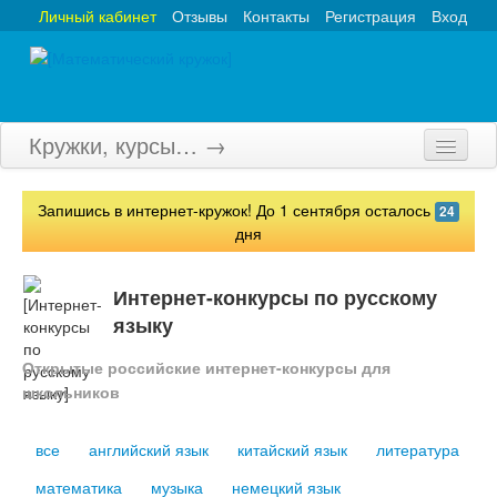
Личный кабинет
Отзывы
Контакты
Регистрация
Вход
Кружки, курсы… →
Главная
Запишись в интернет-кружок! До 1 сентября осталось
24
Кружки
дня
Курсы
Интернет-конкурсы по русскому
Олимпиады
языку
Турниры
Открытые российские интернет-конкурсы для
школьников
Конкурсы
все
английский язык
китайский язык
литература
Вебинары
математика
музыка
немецкий язык