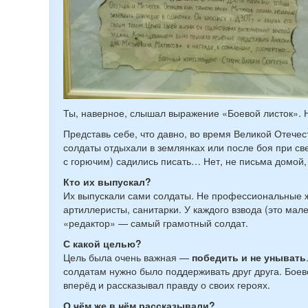
Ты, наверное, слышал выражение «Боевой листок». Н
Представь себе, что давно, во время Великой Отече
солдаты отдыхали в землянках или после боя при св
с горючим) садились писать… Нет, не письма домой,
Кто их выпускал?
Их выпускали сами солдаты. Не профессиональные ж
артиллеристы, санитарки. У каждого взвода (это мал
«редактор» — самый грамотный солдат.
С какой целью?
Цель была очень важная —
победить и не унывать
солдатам нужно было поддерживать друг друга. Боев
вперёд и рассказывал правду о своих героях.
О чём же в нём рассказывали?