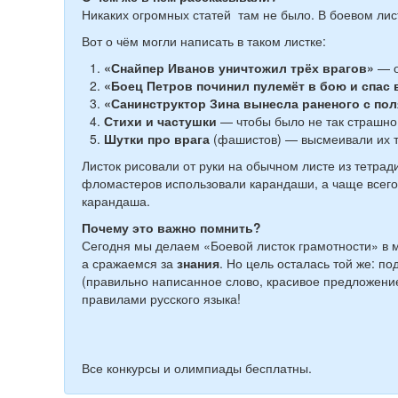
Никаких огромных статей там не было. В боевом ли
Вот о чём могли написать в таком листке:
«Снайпер Иванов уничтожил трёх врагов»
— о
«Боец Петров починил пулемёт в бою и спас 
«Санинструктор Зина вынесла раненого с пол
Стихи и частушки
— чтобы было не так страшно 
Шутки про врага
(фашистов) — высмеивали их тр
Листок рисовали от руки на обычном листе из тетради
фломастеров использовали карандаши, а чаще всего 
карандаша.
Почему это важно помнить?
Сегодня мы делаем «Боевой листок грамотности» в м
а сражаемся за
знания
. Но цель осталась той же: п
(правильно написанное слово, красивое предложение
правилами русского языка!
Все конкурсы и олимпиады бесплатны.