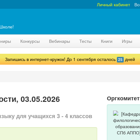
Личный кабинет
Во
аШколе!
рниры
Конкурсы
Вебинары
Тесты
Книги
Игры
Запишись в интернет-кружок! До 1 сентября осталось
дней
25
сти, 03.05.2026
Оргкомитет
зыку для учащихся 3 - 4 классов