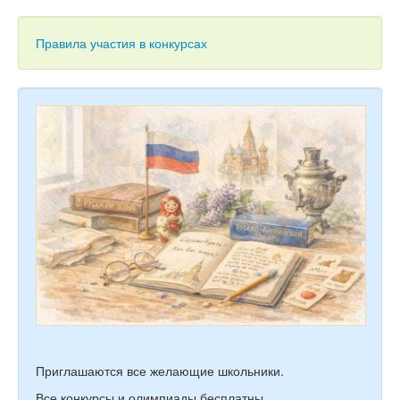
Тесты
Книги
Правила участия в конкурсах
Игры
Учитель
Приглашаются все желающие школьники.
Все конкурсы и олимпиады бесплатны.