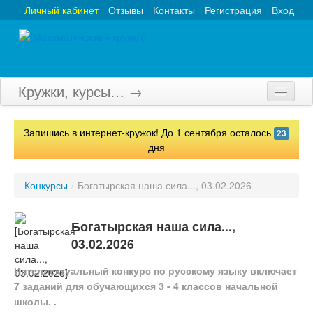
Личный кабинет
Отзывы
Контакты
Регистрация
Вход
Кружки, курсы… →
Главная
Запишись в интернет-кружок! До 1 сентября осталось
23
Кружки
дня
Курсы
Конкурсы
/
Богатырская наша сила..., 03.02.2026
Олимпиады
Богатырская наша сила...,
Турниры
03.02.2026
Конкурсы
Интеллектуальный конкурс по русскому языку включает
7 заданий для обучающихся 3 - 4 классов начальной
Вебинары
школы. .