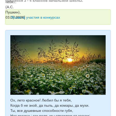
учащихся 3 - 4 классов начальной школы.
Тесты
Книги
Правила участия в конкурсах
Игры
Учитель
Ох, лето красное! Любил бы я тебя,
Когда б не зной, да пыль, да комары, да мухи.
Ты, все душевные способности губя,
Нас мучишь; как поля, мы страждем от засухи;