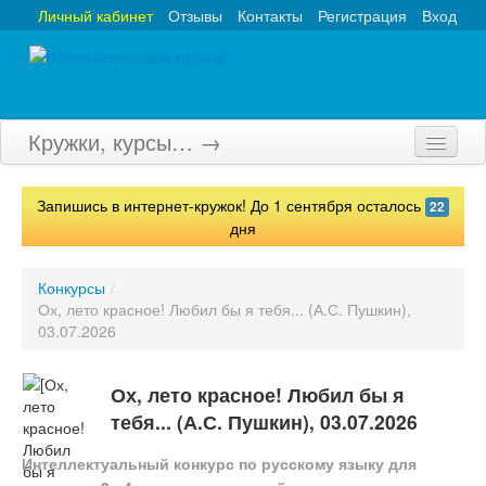
Личный кабинет
Отзывы
Контакты
Регистрация
Вход
Кружки, курсы… →
Главная
Запишись в интернет-кружок! До 1 сентября осталось
22
Кружки
дня
Курсы
Конкурсы
/
Ох, лето красное! Любил бы я тебя... (А.С. Пушкин),
Олимпиады
03.07.2026
Турниры
Ох, лето красное! Любил бы я
Конкурсы
тебя... (А.С. Пушкин), 03.07.2026
Вебинары
Интеллектуальный конкурс по русскому языку для