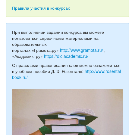
Тесты
Правила участия в конкурсах
Книги
Игры
При выполнении заданий конкурса вы можете
Учитель
пользоваться спрвочными материалами на
образовательных
порталах «Грамота.ру»
http://www.gramota.ru/
,
«Академик. ру»
https://dic.academic.ru/
С правилами правописания слов можно ознакомиться
в учебном пособии Д. Э. Розенталя:
http://www.rosental-
book.ru/