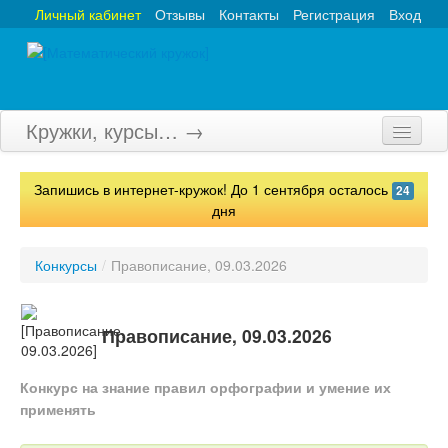
Личный кабинет
Отзывы
Контакты
Регистрация
Вход
Кружки, курсы… →
Главная
Запишись в интернет-кружок! До 1 сентября осталось
24
Кружки
дня
Курсы
Конкурсы
/
Правописание, 09.03.2026
Олимпиады
Турниры
Правописание, 09.03.2026
Конкурсы
Конкурс на знание правил орфографии и умение их
применять
Вебинары