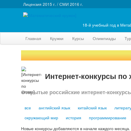
Лицензия 2015 г. / СМИ 2016 г.
18-й учебный год в Мет
Главная
Кружки
Курсы
Олимпиады
Ту
Интернет-конкурсы по
Открытые российские интернет-конкурс
все
английский язык
китайский язык
литерат
окружающий мир
история
программирование
Новые конкурсы добавляются в начале каждого месяца.