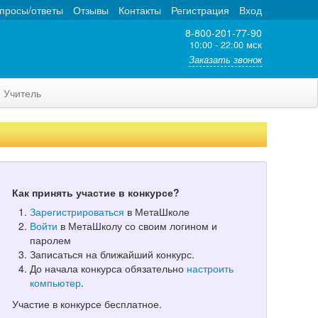
просы/ответы
Отзывы
Контакты
Регистрация
Вход
8-800-201-77-90
10:00 - 22:00 мск
Заказать звонок
Учитель
Как принять участие в конкурсе?
Зарегистрироваться
в МетаШколе
Войти
в МетаШколу со своим логином и
паролем
Записаться на ближайший конкурс.
До начала конкурса обязательно
настроить
компьютер
.
Участие в конкурсе бесплатное.