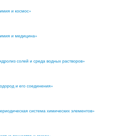
Химия и космос»
Химия и медицина»
Гидролиз солей и среда водных растворов»
Водород и его соединения»
Периодическая система химических элементов»
Чистые вещества и смеси»