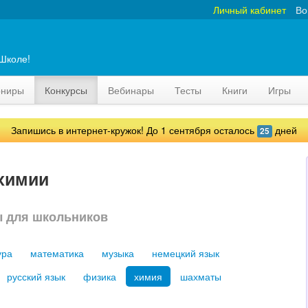
Личный кабинет
Во
аШколе!
рниры
Конкурсы
Вебинары
Тесты
Книги
Игры
Запишись в интернет-кружок! До 1 сентября осталось
дней
25
 химии
ы для школьников
ура
математика
музыка
немецкий язык
русский язык
физика
химия
шахматы