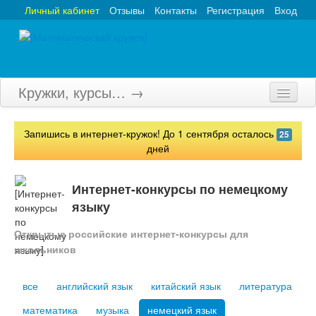
Личный кабинет
Отзывы
Контакты
Регистрация
Вход
Кружки, курсы… →
Главная
Запишись в интернет-кружок! До 1 сентября осталось
25
Кружки
дней
Курсы
Интернет-конкурсы по немецкому
Олимпиады
языку
Турниры
Открытые российские интернет-конкурсы для
школьников
Конкурсы
все
английский язык
китайский язык
литература
Вебинары
математика
музыка
немецкий язык