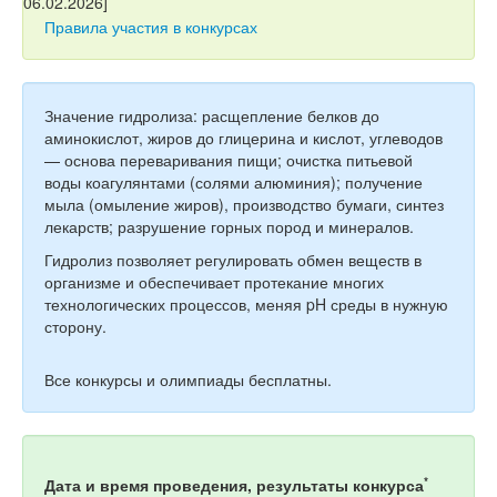
Тесты
Правила участия в конкурсах
Книги
Игры
Значение гидролиза:
р
асщепление белков до
Учитель
аминокислот, жиров до глицерина и кислот, углеводов
— основа переваривания пищи;
о
чистка питьевой
воды коагулянтами (солями алюминия);
п
олучение
мыла (омыление жиров), производство бумаги, синтез
лекарств;
р
азрушение горных пород и минералов.
Гидролиз позволяет регулировать обмен веществ в
организме и обеспечивает протекание многих
технологических процессов, меняя pH среды в нужную
сторону.
Все конкурсы и олимпиады бесплатны.
*
Дата и время проведения, результаты конкурса