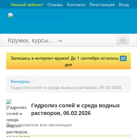
Личный кабинет
Отзывы
Контакты
Регистрация
Вход
Кружки, курсы… →
Главная
Запишись в интернет-кружок! До 1 сентября осталось
23
Кружки
дня
Курсы
Конкурсы
/
Гидролиз солей и среда водных растворов, 06.02.2026
Олимпиады
Турниры
Гидролиз солей и среда водных
растворов, 06.02.2026
Конкурсы
Приглашаются все желающие
Вебинары