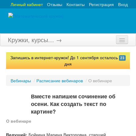
Личный кабинет
Отзывы
Контакты
Регистрация
Вход
Кружки, курсы… →
Главная
Запишись в интернет-кружок! До 1 сентября осталось
23
Кружки
дня
Курсы
Вебинары
/
Расписание вебинаров
/
О вебинаре
Олимпиады
Вместе напишем сочинение об
Турниры
осени. Как создать текст по
картине?
Конкурсы
О вебинаре
Вебинары
Ведущий:
Бойкина Марина Викторовна, старший