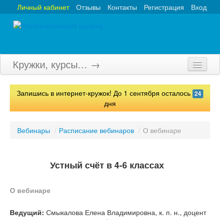
Личный кабинет
Отзывы
Контакты
Регистрация
Вход
Кружки, курсы… →
Главная
Запишись в интернет-кружок! До 1 сентября осталось
24
Кружки
дня
Курсы
Вебинары
/
Расписание вебинаров
/
О вебинаре
Олимпиады
Турниры
Устный счёт в 4-6 классах
Конкурсы
О вебинаре
Вебинары
Ведущий:
Смыкалова Елена Владимировна, к. п. н., доцент