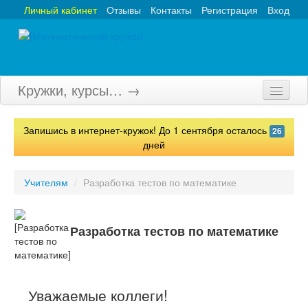
Личный кабинет
Отзывы
Контакты
Регистрация
Вход
Кружки, курсы… →
Главная
Запишись в интернет-кружок! До 1 сентября осталось
26
Кружки
дней
Курсы
Учителям
/
Разработка тестов по математике
Олимпиады
Турниры
Разработка тестов по математике
Конкурсы
Вебинары
Уважаемые коллеги!