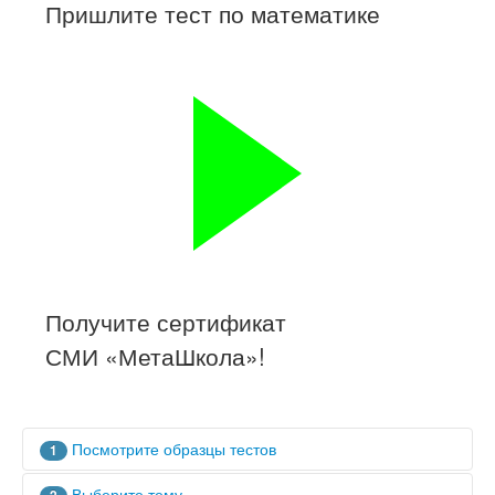
Тесты
Пришлите тест по математике
Книги
Игры
Учитель
Получите сертификат
СМИ «МетаШкола»!
Посмотрите образцы тестов
1
Эти тесты были присланы Вашими коллегами:
Выберите тему