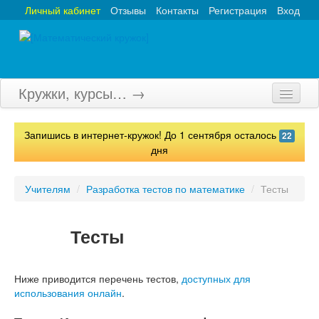
Личный кабинет
Отзывы
Контакты
Регистрация
Вход
Кружки, курсы… →
Главная
Запишись в интернет-кружок! До 1 сентября осталось
22
Кружки
дня
Курсы
Учителям
/
Разработка тестов по математике
/
Тесты
Олимпиады
Тесты
Турниры
Конкурсы
Ниже приводится перечень тестов,
доступных для
Вебинары
использования онлайн
.