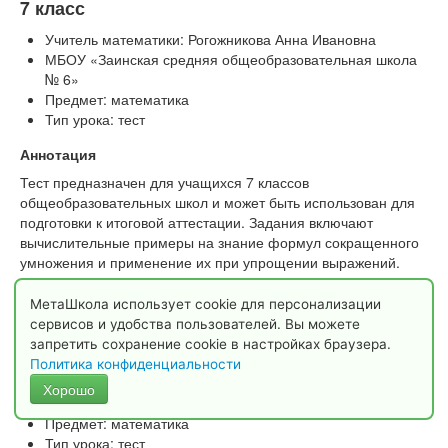
7 класс
Учитель математики: Рогожникова Анна Ивановна
МБОУ «Заинская средняя общеобразовательная школа
№ 6»
Предмет: математика
Тип урока: тест
Аннотация
Тест предназначен для учащихся 7 классов
общеобразовательных школ и может быть использован для
подготовки к итоговой аттестации. Задания включают
вычислительные примеры на знание формул сокращенного
умножения и применение их при упрощении выражений.
Тема: «Начальные геометрические
МетаШкола использует cookie для персонализации
сведения»
сервисов и удобства пользователей. Вы можете
запретить сохранение cookie в настройках браузера.
7 класс
Политика конфиденциальности
Учитель математики: Напалкова Татьяна Львовна
Хорошо
МБОУ «СОШ № 4» Алтайский край, Локтевский район
Предмет: математика
Тип урока: тест