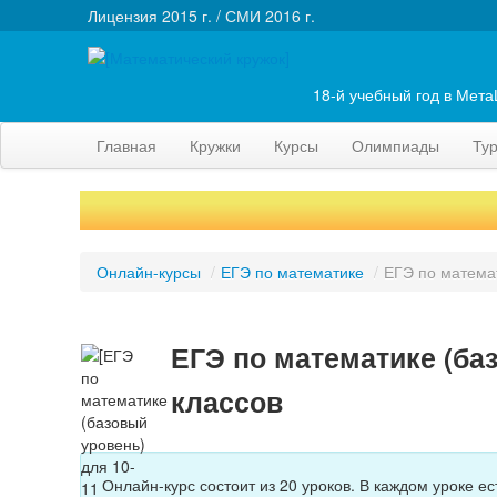
Лицензия 2015 г. / СМИ 2016 г.
18-й учебный год в Мет
Главная
Кружки
Курсы
Олимпиады
Ту
Онлайн-курсы
/
ЕГЭ по математике
/
ЕГЭ по математ
ЕГЭ по математике (ба
классов
Онлайн-курс состоит из 20 уроков. В каждом уроке е