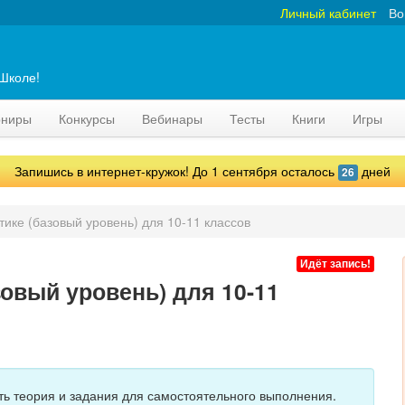
Личный кабинет
Во
аШколе!
рниры
Конкурсы
Вебинары
Тесты
Книги
Игры
Запишись в интернет-кружок! До 1 сентября осталось
дней
26
ике (базовый уровень) для 10-11 классов
Идёт запись!
зовый уровень) для 10-11
сть теория и задания для самостоятельного выполнения.