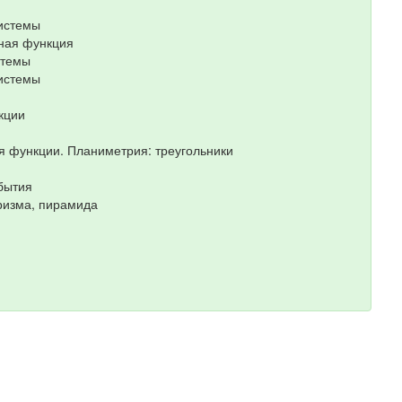
системы
чная функция
стемы
системы
кции
 функции. Планиметрия: треугольники
бытия
призма, пирамида