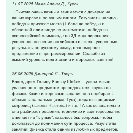
11.07.2025
Мама Алёны Д., Курск
...Считаю очень важным заниматься с дочерью на
ваших курсах и по вашим книгам. Результаты налицо -
победа и призовое место (1 балл до победы) в
областной олимпиаде по математике, победа во
всероссийской олимпиаде по 3Д-моделированию,
уверенное освоение английского в школе, уверенные
результаты по русскому языку, планомерное
продвижение в программировании. Спасибо за
высокий уровень подготовки и интересные занятия!
26.06.2025
Дмитрий Л., Тверь
Благодарим Галину Яновну Шойхет - удивительно
увлеченного предметом преподавателя кружка по
физике. Какие интересные задания она подбирает:
обезьяны на пальме (закон Гука), пираты с ящиками
сокровищ (законы Ньютона) и т.д.!! А как основательно
она разбирает решения, терпеливо и заинтересованно
отвечает на "глупые", казалось бы, вопросы, чтобы
докопаться до понимания сути процесса. Результаты
занятий: физика стала одним из любимых предметов,