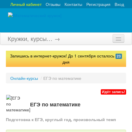
Личный кабинет
Отзывы
Контакты
Регистрация
Вход
Кружки, курсы… →
Главная
Запишись в интернет-кружок! До 1 сентября осталось
23
Кружки
дня
Курсы
Онлайн-курсы
/
ЕГЭ по математике
Олимпиады
Идёт запись!
Турниры
ЕГЭ по математике
Конкурсы
Подготовка к ЕГЭ, круглый год, произвольный темп
Вебинары