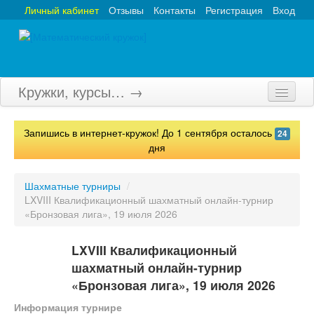
Личный кабинет
Отзывы
Контакты
Регистрация
Вход
Кружки, курсы… →
Главная
Запишись в интернет-кружок! До 1 сентября осталось
24
Кружки
дня
Курсы
Шахматные турниры
/
LXVIII Квалификационный шахматный онлайн-турнир
Олимпиады
«Бронзовая лига», 19 июля 2026
Турниры
LXVIII Квалификационный
Конкурсы
шахматный онлайн-турнир
«Бронзовая лига», 19 июля 2026
Вебинары
Информация турнире