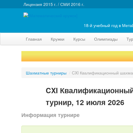
Лицензия 2015 г. / СМИ 2016 г.
18-й учебный год в Мет
Главная
Кружки
Курсы
Олимпиады
Ту
Шахматные турниры
/
CXI Квалификационный шахмат
CXI Квалификационный
турнир, 12 июля 2026
Информация турнире