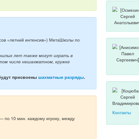
рсов «летний интенсив») МетаШколы по
рошлых лет также могут играть в
 том числе нешахматном, кружке
будут присвоены
шахматные разряды
.
Контакты
— по 10 мин. каждому игроку, между