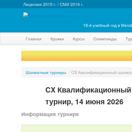
Лицензия 2015 г. / СМИ 2016 г.
18-й учебный год в Мет
Главная
Кружки
Курсы
Олимпиады
Ту
Шахматные турниры
/
CX Квалификационный шахмат
CX Квалификационный
турнир, 14 июня 2026
Информация турнире