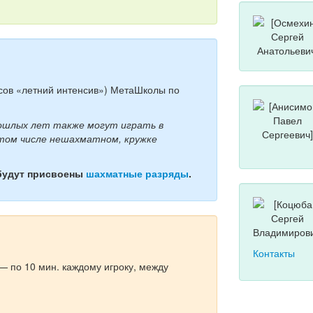
рсов «летний интенсив») МетаШколы по
рошлых лет также могут играть в
 том числе нешахматном, кружке
будут присвоены
шахматные разряды
.
Контакты
— по 10 мин. каждому игроку, между