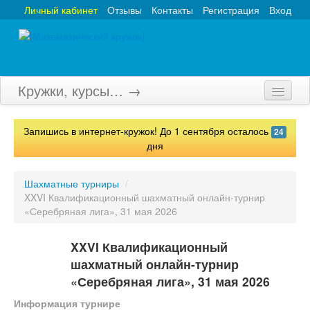
Личный кабинет
Отзывы
Контакты
Регистрация
Вход
Кружки, курсы… →
Главная
Запишись в интернет-кружок! До 1 сентября осталось
24
Кружки
дня
Курсы
Шахматные турниры
/
XXVI Квалификационный шахматный онлайн-турнир
Олимпиады
«Серебряная лига», 31 мая 2026
Турниры
XXVI Квалификационный
Конкурсы
шахматный онлайн-турнир
«Серебряная лига», 31 мая 2026
Вебинары
Информация турнире