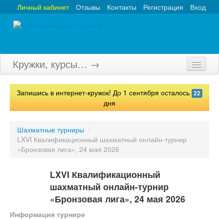
Личный кабинет
Отзывы
Контакты
Регистрация
Вход
Кружки, курсы… →
Главная
Запишись в интернет-кружок! До 1 сентября осталось
22
Кружки
дня
Курсы
Шахматные турниры
/
LXVI Квалификационный шахматный онлайн-турнир
Олимпиады
«Бронзовая лига», 24 мая 2026
Турниры
LXVI Квалификационный
Конкурсы
шахматный онлайн-турнир
«Бронзовая лига», 24 мая 2026
Вебинары
Информация турнире